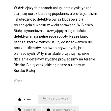
W dzisiejszych czasach usługi detektywistyczne
stają się coraz bardziej popularne, a profesjonalizm
i skuteczność detektywów są kluczowe dla
osiągnięcia sukcesu w wielu sprawach. W Bielsko-
Białej, dynamicznie rozwijającym się mieście,
detektywi mają pełne ręce roboty. Nasze biuro
oferuje szeroki zakres usług, dostosowanych do
potrzeb klientów, zarówno prywatnych, jak i
biznesowych. W tym artykule przybliżymy, jakie
działania detektywistyczne prowadzimy na terenie
Bielsko-Białej oraz jakie są nasze sukcesy w
Bielsku-Białej.
„Detektyw
Więcej
Bielsko
Białą
–
admin
17 lipca, 2024
działania
detektywistyczne
na
Poradnik
0 komentarze/y